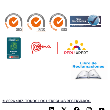
© 2026 eBIZ. TODOS LOS DERECHOS RESERVADOS.
L
X
F
I
Y