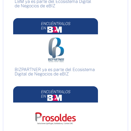
LBM ya es parte del Ecosistema Digital
de Negocios de eBIZ
BIZPARTNER ya es parte del Ecosistema
Digital de Negocios de eBIZ