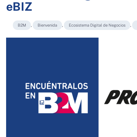
eBIZ
B2M
,
Bienvenida
,
Ecosistema Digital de Negocios
,