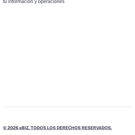
tu información y operaciones
© 2026 eBIZ. TODOS LOS DERECHOS RESERVADOS.
L
X
F
I
Y