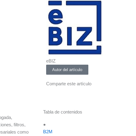
eBIZ
Autor del artículo
Comparte este artículo
Tabla de contenidos
ogada,
●
nes, filtros,
B2M
resariales como