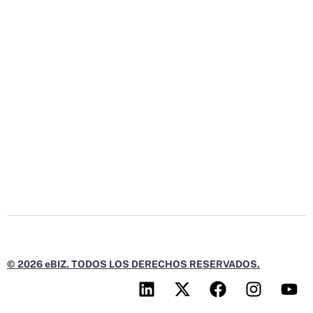
© 2026 eBIZ. TODOS LOS DERECHOS RESERVADOS.
L
X
F
I
Y
i
-
a
n
o