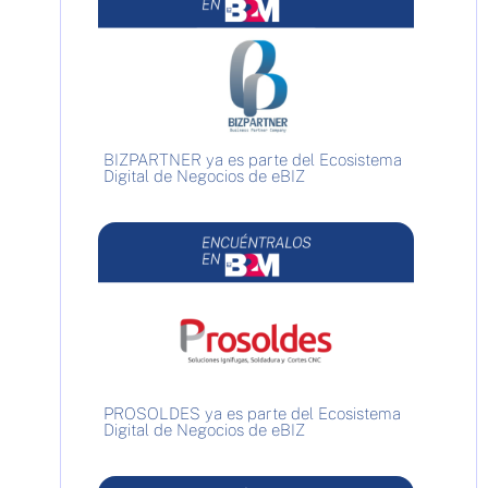
BIZPARTNER ya es parte del Ecosistema
Digital de Negocios de eBIZ
PROSOLDES ya es parte del Ecosistema
Digital de Negocios de eBIZ