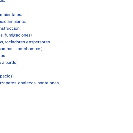
os:
ambientales.
dio ambiente.
nstrucción.
es, fumigaciones)
os, rociadores y aspersores
obombas – motobombas)
les
e a bordo)
spacios)
 (zapatos, chalecos, pantalones,