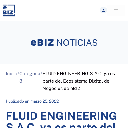
Skip
to
content
Inicio
/
Categoría
/
FLUID ENGINEERING S.A.C. ya es
3
parte del Ecosistema Digital de
Negocios de eBIZ
Publicado en
marzo 25, 2022
FLUID ENGINEERING
S.A.C. ya es parte del