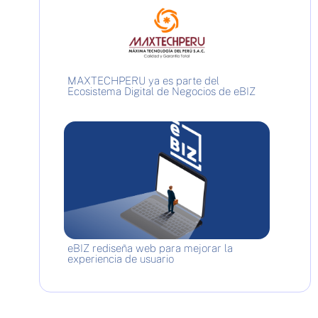
MAXTECHPERU ya es parte del
Ecosistema Digital de Negocios de eBIZ
eBIZ rediseña web para mejorar la
experiencia de usuario