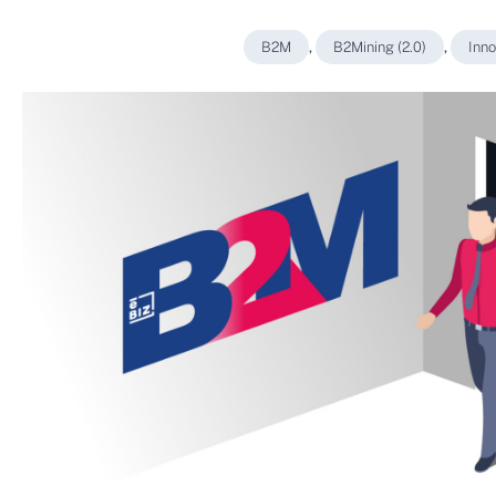
B2M
,
B2Mining (2.0)
,
Inno