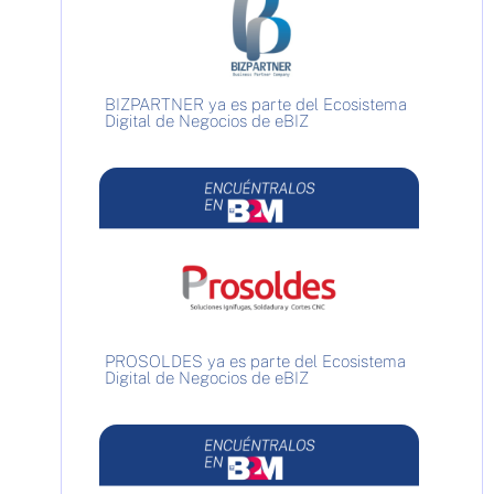
BIZPARTNER ya es parte del Ecosistema
Digital de Negocios de eBIZ
PROSOLDES ya es parte del Ecosistema
Digital de Negocios de eBIZ