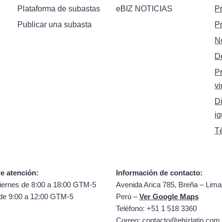
Plataforma de subastas
eBIZ NOTICIAS
P
Publicar una subasta
P
N
D
P
vi
Di
i
T
e atención:
Información de contacto:
iernes de 8:00 a 18:00 GTM-5
Avenida Arica 785, Breña – Lima
de 9:00 a 12:00 GTM-5
Perú –
Ver Google Maps
Teléfono: +51 1 518 3360
Correo:
contacto@ebizlatin.com