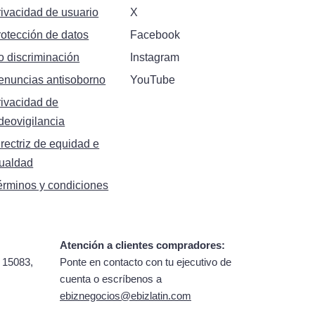
rivacidad de usuario
X
rotección de datos
Facebook
o discriminación
Instagram
enuncias antisoborno
YouTube
rivacidad de
deovigilancia
rectriz de equidad e
gualdad
érminos y condiciones
Atención a clientes compradores:
 15083,
Ponte en contacto con tu ejecutivo de
cuenta o escríbenos a
ebiznegocios@ebizlatin.com