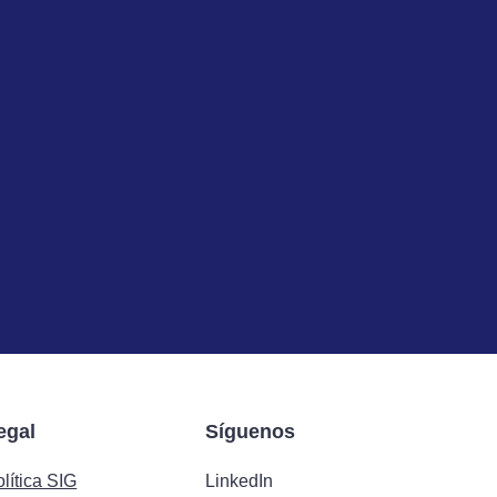
egal
Síguenos
lítica SIG
LinkedIn