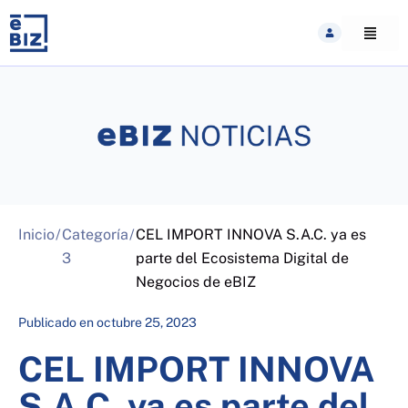
Skip
to
content
Inicio
/
Categoría
/
CEL IMPORT INNOVA S.A.C. ya es
3
parte del Ecosistema Digital de
Negocios de eBIZ
Publicado en
octubre 25, 2023
CEL IMPORT INNOVA
S.A.C. ya es parte del