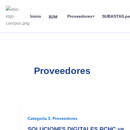
Skip
to
Inicio
Proveedores+
SUBASTAS.pe
content
B2M
Proveedores
,
Categoría 3
Proveedores
SOLUCIONES DIGITALES RCHC ya