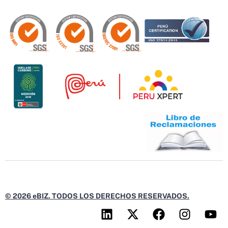
© 2026 eBIZ. TODOS LOS DERECHOS RESERVADOS.
L
X
F
I
Y
i
-
a
n
o