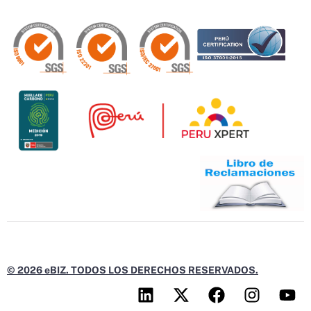
© 2026 eBIZ. TODOS LOS DERECHOS RESERVADOS.
L
X
F
I
Y
i
-
a
n
o