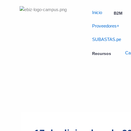
Skip
to
Inicio
B2M
content
Proveedores+
SUBASTAS.pe
Ca
Recursos