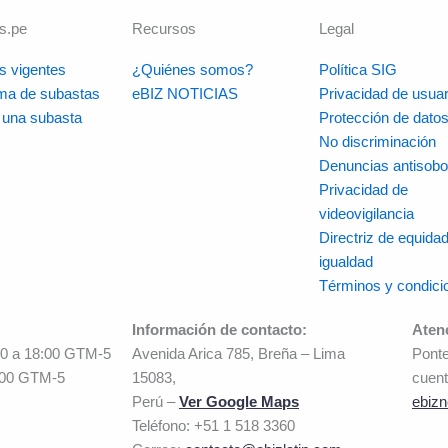
s.pe
Recursos
Legal
s vigentes
¿Quiénes somos?
Política SIG
rma de subastas
eBIZ NOTICIAS
Privacidad de usuar
r una subasta
Protección de dato
No discriminación
Denuncias antisobo
Privacidad de
videovigilancia
Directriz de equidad
igualdad
Términos y condici
Información de contacto:
Aten
00 a 18:00 GTM-5
Avenida Arica 785, Breña – Lima
Ponte
:00 GTM-5
15083,
cuent
Perú –
Ver Google Maps
ebizn
Teléfono: +51 1 518 3360