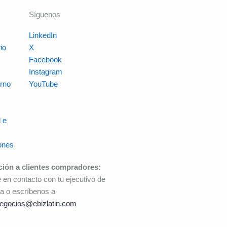
Síguenos
LinkedIn
io
X
s
Facebook
Instagram
rno
YouTube
 e
ones
ción a clientes compradores:
 en contacto con tu ejecutivo de
a o escríbenos a
egocios@ebizlatin.com