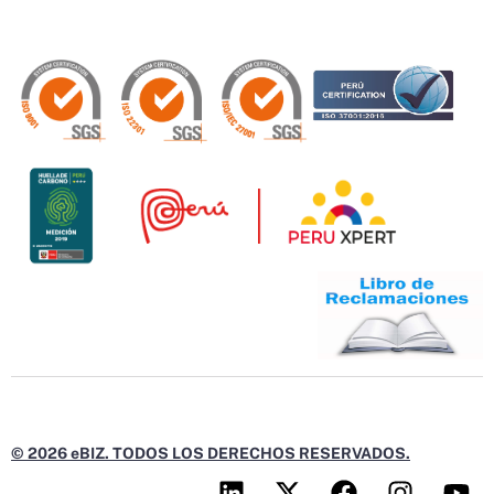
© 2026 eBIZ. TODOS LOS DERECHOS RESERVADOS.
L
X
F
I
Y