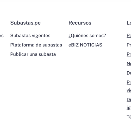
Subastas.pe
Recursos
L
es
Subastas vigentes
¿Quiénes somos?
Po
Plataforma de subastas
eBIZ NOTICIAS
P
Publicar una subasta
P
N
D
P
v
D
i
T