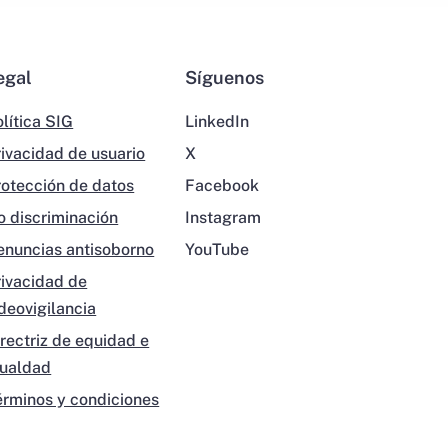
egal
Síguenos
lítica SIG
LinkedIn
rivacidad de usuario
X
rotección de datos
Facebook
o discriminación
Instagram
enuncias antisoborno
YouTube
rivacidad de
ideovigilancia
irectriz de equidad e
gualdad
érminos y condiciones