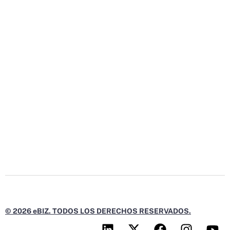
© 2026 eBIZ. TODOS LOS DERECHOS RESERVADOS.
L
X
F
I
Y