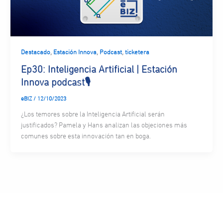
,
,
,
Destacado
Estación Innova
Podcast
ticketera
Ep30: Inteligencia Artificial | Estación
Innova podcast🎙
eBIZ
/
12/10/2023
¿Los temores sobre la Inteligencia Artificial serán
justificados? Pamela y Hans analizan las objeciones más
comunes sobre esta innovación tan en boga.