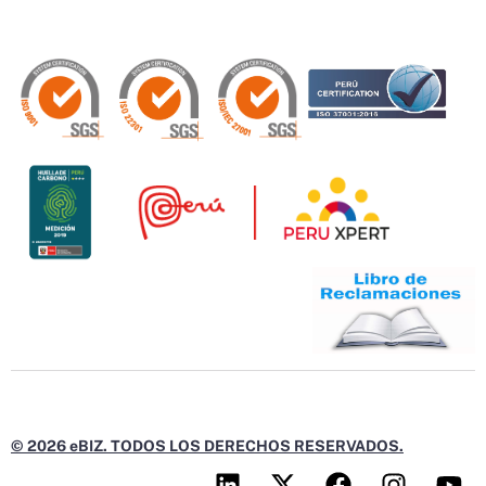
© 2026 eBIZ. TODOS LOS DERECHOS RESERVADOS.
L
X
F
I
Y