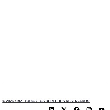
© 2026 eBIZ. TODOS LOS DERECHOS RESERVADOS.
L
X
F
I
Y