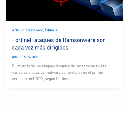
,
,
Artículo
Destacado
Editorial
Fortinet: ataques de Ramsonware son
cada vez más dirigidos
eBIZ
/
05/09/2023
El impacto de los ataques dirigidos de ransomware y las
variables únicas de malware aumentaron en el primer
semestre del 2023, según Fortinet.