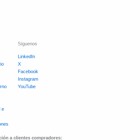
Síguenos
LinkedIn
io
X
s
Facebook
Instagram
rno
YouTube
 e
ones
ción a clientes compradores: