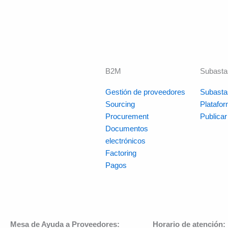
B2M
Subasta
Gestión de proveedores
Subasta
Sourcing
Platafo
Procurement
Publica
Documentos
electrónicos
Factoring
Pagos
Mesa de Ayuda a Proveedores:
Horario de atención: