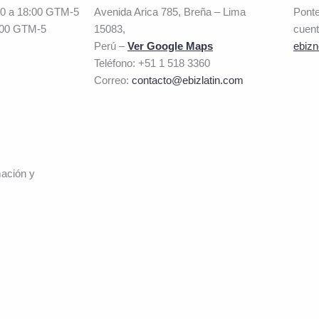
00 a 18:00 GTM-5
Avenida Arica 785, Breña – Lima
Ponte
:00 GTM-5
15083,
cuent
Perú –
Ver Google Maps
ebizn
Teléfono: +51 1 518 3360
Correo:
contacto@ebizlatin.com
mación y