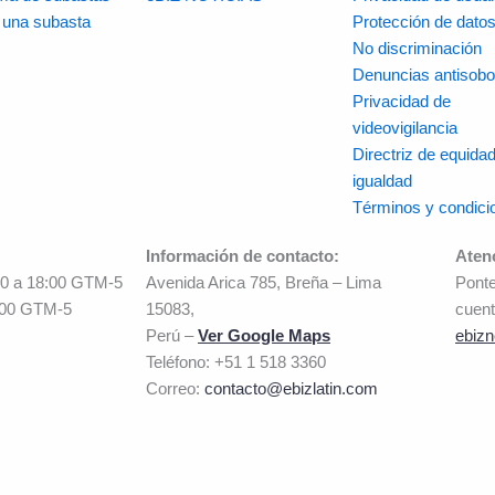
r una subasta
Protección de dato
No discriminación
Denuncias antisobo
Privacidad de
videovigilancia
Directriz de equidad
igualdad
Términos y condici
Información de contacto:
Aten
00 a 18:00 GTM-5
Avenida Arica 785, Breña – Lima
Ponte
:00 GTM-5
15083,
cuent
Perú –
Ver Google Maps
ebizn
Teléfono: +51 1 518 3360
Correo:
contacto@ebizlatin.com