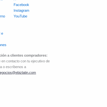
s
Facebook
Instagram
rno
YouTube
 e
ones
ción a clientes compradores:
 en contacto con tu ejecutivo de
a o escríbenos a
egocios@ebizlatin.com