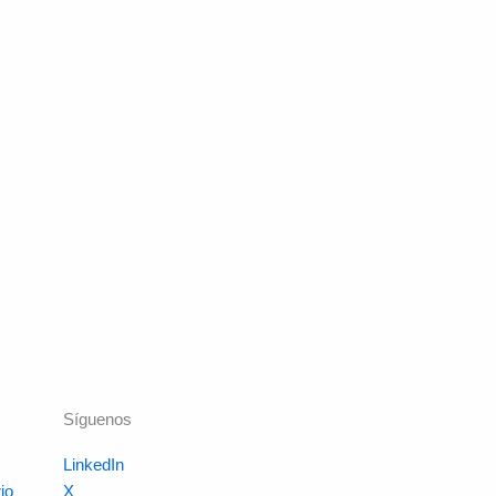
Síguenos
LinkedIn
io
X