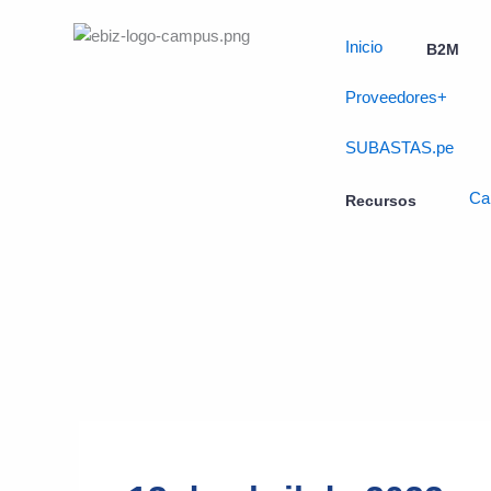
Skip
to
Inicio
B2M
content
Proveedores+
SUBASTAS.pe
Ca
Recursos