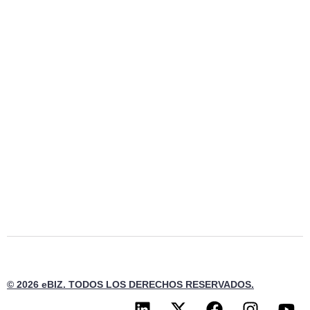
© 2026 eBIZ. TODOS LOS DERECHOS RESERVADOS.
L
X
F
I
Y