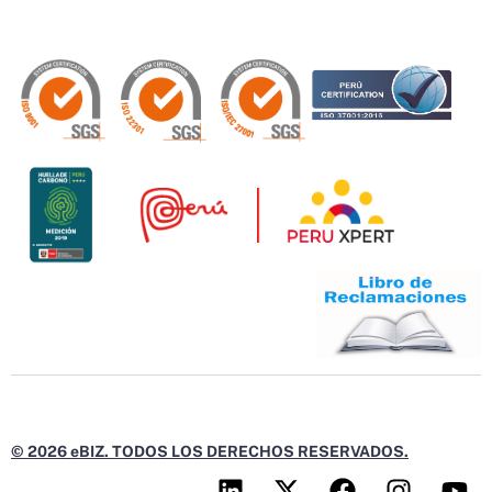
© 2026 eBIZ. TODOS LOS DERECHOS RESERVADOS.
L
X
F
I
Y