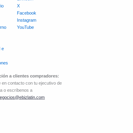
io
X
s
Facebook
Instagram
rno
YouTube
 e
ones
ción a clientes compradores:
 en contacto con tu ejecutivo de
a o escríbenos a
egocios@ebizlatin.com