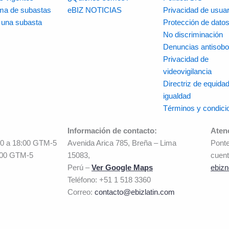
rma de subastas
eBIZ NOTICIAS
Privacidad de usuar
r una subasta
Protección de dato
No discriminación
Denuncias antisobo
Privacidad de
videovigilancia
Directriz de equidad
igualdad
Términos y condici
Información de contacto:
Aten
00 a 18:00 GTM-5
Avenida Arica 785, Breña – Lima
Ponte
:00 GTM-5
15083,
cuent
Perú –
Ver Google Maps
ebizn
Teléfono: +51 1 518 3360
Correo:
contacto@ebizlatin.com