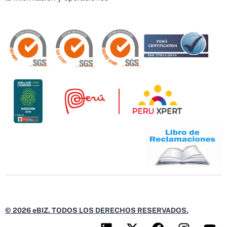
© 2026 eBIZ. TODOS LOS DERECHOS RESERVADOS.
L
X
F
I
Y