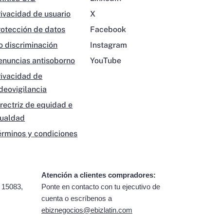
rivacidad de usuario
X
rotección de datos
Facebook
o discriminación
Instagram
enuncias antisoborno
YouTube
rivacidad de
ideovigilancia
irectriz de equidad e
gualdad
érminos y condiciones
Atención a clientes compradores:
 15083,
Ponte en contacto con tu ejecutivo de
cuenta o escríbenos a
ebiznegocios@ebizlatin.com