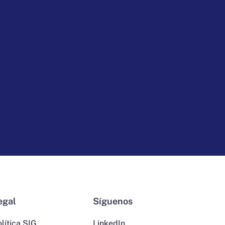
egal
Síguenos
lítica SIG
LinkedIn