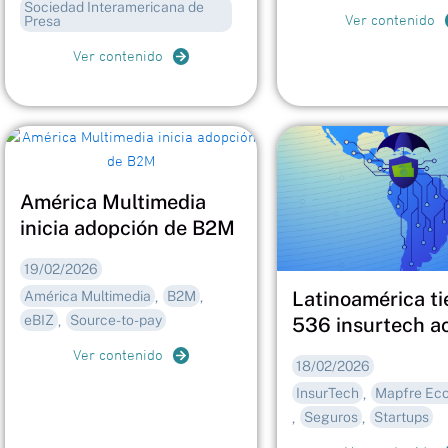
Sociedad Interamericana de
Presa
Ver contenido
Ver contenido
América Multimedia
inicia adopción de B2M
19/02/2026
Latinoamérica ti
América Multimedia
B2M
,
,
eBIZ
Source-to-pay
,
536 insurtech ac
Ver contenido
18/02/2026
InsurTech
Mapfre Ec
,
Seguros
Startups
,
,