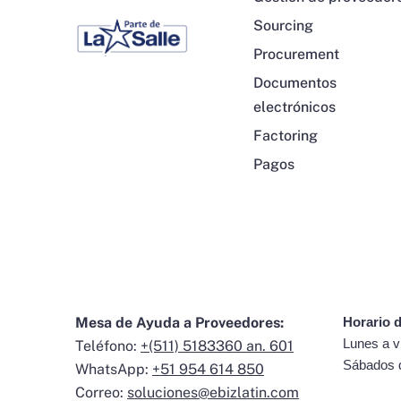
Sourcing
Procurement
Documentos
electrónicos
Factoring
Pagos
Mesa de Ayuda a Proveedores:
Horario d
Lunes a v
Teléfono:
+(511) 5183360 an. 601
Sábados 
WhatsApp:
+51 954 614 850
Correo:
soluciones@ebizlatin.com