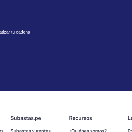
tizar tu cadena
Subastas.pe
Recursos
L
es
Subastas vigentes
¿Quiénes somos?
Po