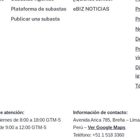
Plataforma de subastas
eBIZ NOTICIAS
P
Publicar una subasta
P
N
D
P
v
D
i
T
e atención:
Información de contacto:
iernes de 8:00 a 18:00 GTM-5
Avenida Arica 785, Breña – Lima
de 9:00 a 12:00 GTM-5
Perú –
Ver Google Maps
Teléfono: +51 1 518 3360